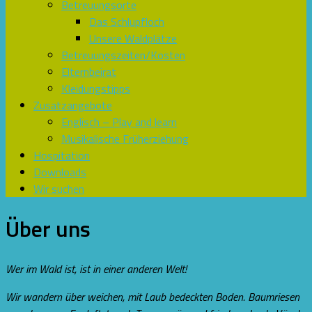
Betreuungsorte
Das Schlupfloch
Unsere Waldplätze
Betreuungszeiten/Kosten
Elternbeirat
Kleidungstipps
Zusatzangebote
Englisch – Play and learn
Musikalische Früherziehung
Hospitation
Downloads
Wir suchen
Über uns
Wer im Wald ist, ist in einer anderen Welt!
Wir wandern über weichen, mit Laub bedeckten Boden. Baumriesen