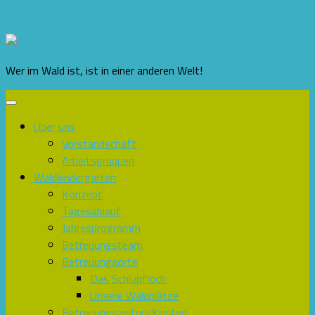
Zum Inhalt springen
Wer im Wald ist, ist in einer anderen Welt!
Über uns
Vorstandschaft
Arbeitsgruppen
Waldkindergarten
Konzept
Tagesablauf
Jahresprogramm
Betreuungsteam
Betreuungsorte
Das Schlupfloch
Unsere Waldplätze
Betreuungszeiten/Kosten