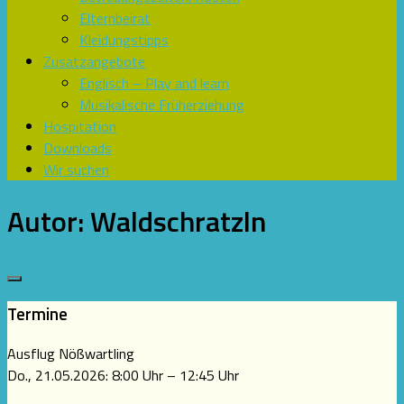
Elternbeirat
Kleidungstipps
Zusatzangebote
Englisch – Play and learn
Musikalische Früherziehung
Hospitation
Downloads
Wir suchen
Autor:
Waldschratzln
Termine
Ausflug Nößwartling
Do., 21.05.2026: 8:00 Uhr – 12:45 Uhr